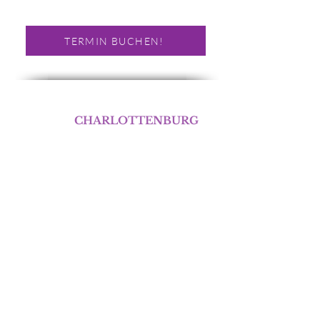
TERMIN BUCHEN!
BERLIN
CHARLOTTENBURG
Abnehmen im Liegen
Otto-Suhr-Allee 70
10585 Berlin
Telefon:
0176 648 12 946
E-Mail.:
E-Mail Schreiben!
Servicezeiten
Montag - Samstag :
Termin nach Vereinbarung!