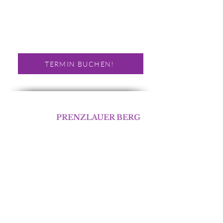
Servicezeiten
Montag - Samstag :
Termin nach Vereinbarung!
TERMIN BUCHEN!
BERLIN
PRENZLAUER BERG
Abnehmen im Liegen
Schivelbeiner Straße 35
10439 Berlin
Telefon:
01577 1673162
E-Mail.:
E-Mail Schreiben!
Servicezeiten
Montag - Samstag :
Termin nach Vereinbarung!