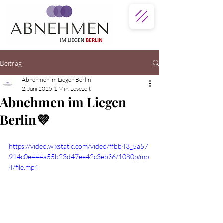
Beitrag
Abnehmen im Liegen Berlin
2. Juni 2025
1 Min. Lesezeit
Abnehmen im Liegen
Berlin💜
https://video.wixstatic.com/video/ffbb43_5a57
914c0e444a55b23d47ee42c3eb36/1080p/mp
4/file.mp4