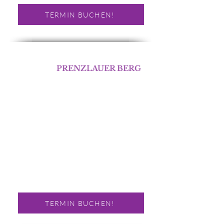
TERMIN BUCHEN!
BERLIN
PRENZLAUER BERG
Abnehmen im Liegen
Schivelbeiner Straße 35
10439 Berlin
Telefon:
01577 1673162
E-Mail.:
E-Mail Schreiben!
Servicezeiten
Montag - Samstag :
Termin nach Vereinbarung!
TERMIN BUCHEN!