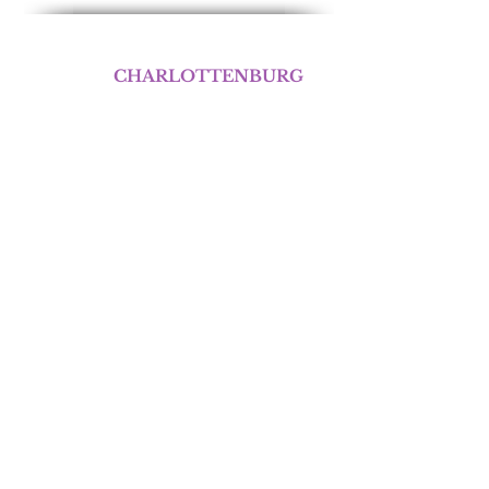
BERLIN
CHARLOTTENBURG
Abnehmen im Liegen
Otto-Suhr-Allee 70
10585 Berlin
Telefon:
0176 648 12 946
E-Mail.:
E-Mail Schreiben!
Servicezeiten
Montag - Samstag :
Termin nach Vereinbarung!
TERMIN BUCHEN!