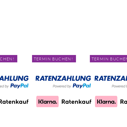
Abnehmen im Liegen
Abnehmen im Li
m Liegen
 70
Schivelbeiner Straße 35
Jüdenstraße 50
10439 Berlin
10178 Berlin
8 12 946
Telefon:
01577 1673162
Telefon:
01632107525
Schreiben!
E-Mail.:
E-Mail Schreiben!
E-Mail.:
E-Mail Schrei
Servicezeiten
Servicezeiten
g :
Montag - Samstag :
Montag - Samstag :
reinbarung!
Termin nach Vereinbarung!
Termin nach Vereinba
UCHEN!
TERMIN BUCHEN!
TERMIN BUCHE