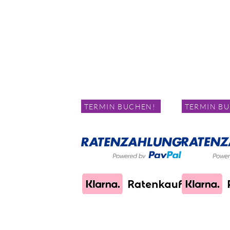
Abnehmen im Liegen
Abnehmen i
Otto-Suhr-Allee
Flottwellstraße 14
10585 Berlin
10785 Berlin
Telefon:
0176 64
Telefon:
0179 3983279
E-Mail.:
E-Mail 
E-Mail.:
E-Mail Schreiben!
Servicezeiten
Servicezeiten
Montag - Samsta
Montag - Samstag :
Termin nach Ve
Termin nach Vereinbarung!
TERMIN BUCHEN!
TERMIN B