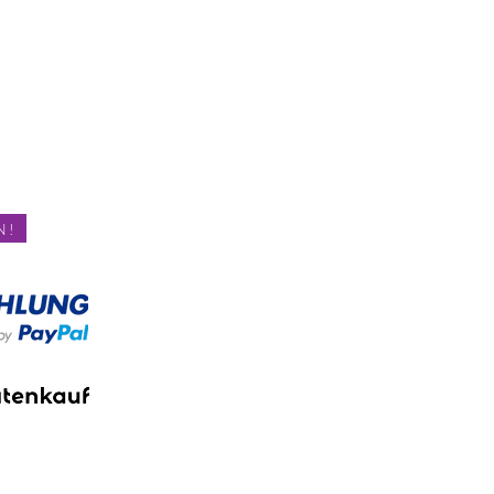
egen
Impressum
Datenschutz
FAQ
Über uns
Termin buchen
ben!
Online Shop
Abnehmen im Liegen Berlin
Fragen und Antworten
rung!
Netzwerk
Karriere
N!
Social Media